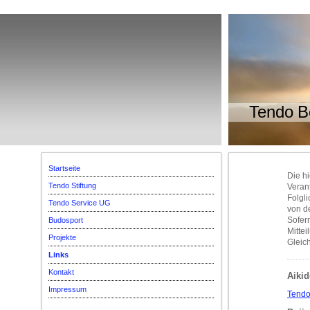
Tendo Be
Startseite
Die h
Tendo Stiftung
Verant
Folgl
Tendo Service UG
von de
Sofer
Budosport
Mittei
Projekte
Gleic
Links
Kontakt
Aiki
Impressum
Tendo